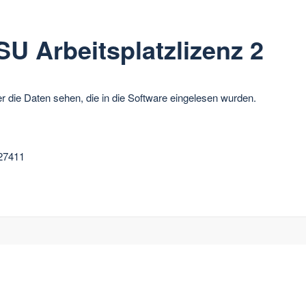
 Arbeitsplatzlizenz 2
 die Daten sehen, die in die Software eingelesen wurden.
027411
tenschutzerklärung
-
Widerrufsbelehrung
-
Allgemeine Geschä