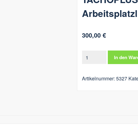
Arbeitsplatzl
300,00
€
TACHOPLUS
In den War
ARCHIV
VISU
Artikelnummer:
5327
Kate
Arbeitsplatzlizenz
2
Menge