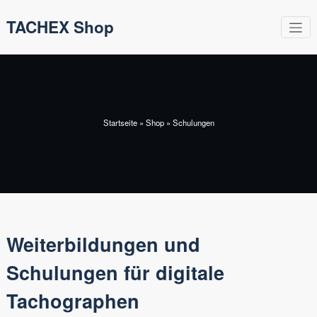
Zum
TACHEX Shop
Inhalt
springen
Startseite
»
Shop
»
Schulungen
Weiterbildungen und
Schulungen für digitale
Tachographen