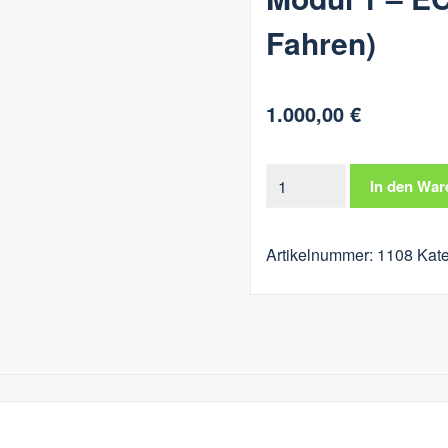
Fahren)
1.000,00
€
Modul
In den War
1
-
Artikelnummer:
1108
Kate
ECO
Training
(wirtschaftliches
Fahren)
Menge