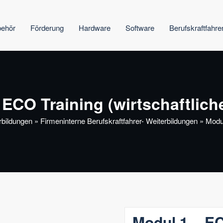
behör
Förderung
Hardware
Software
Berufskraftfahre
 ECO Training (wirtschaftlich
rbildungen
»
Firmeninterne Berufskraftfahrer- Weiterbildungen
»
Modul
Modul 1 – EC